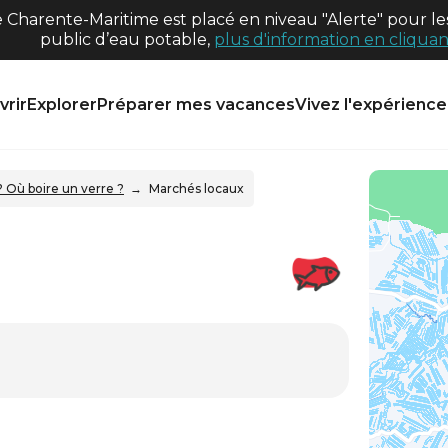
harente-Maritime est placé en niveau "Alerte" pour les
public d’eau potable,
plus d'information en cliquant
rir
Explorer
Préparer mes vacances
Vivez l'expérience 
Où boire un verre ?
Marchés locaux