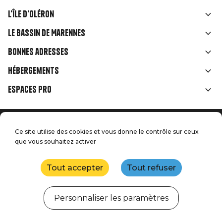
L'île d'Oléron
Liens
Le Bassin de Marennes
rubriques
Bonnes adresses
Hébergements
Espaces Pro
Accueil
Menu
Ce site utilise des cookies et vous donne le contrôle sur ceux
Mentions légales
Presse
que vous souhaitez activer
Pied
Handitourisme
Nos engagements qualité
Nous contacter
de
Tout accepter
Tout refuser
Plan du site
Réalisation : StudioJuillet
page
Personnaliser les paramètres
Webcams
Météo
Marées
Agenda