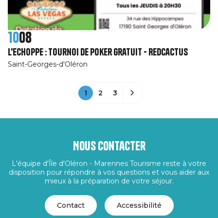
10
08
L'Echoppe : Tournoi de poker gratuit - RedCactus
Saint-Georges-d'Oléron
1
2
3
Nous contacter
L'équipe d'Île d'Oléron - Marennes Tourisme reste à votre
disposition pour répondre à vos questions et vous aider aux
mieux à la préparation de votre séjour.
Contact
Accessibilité