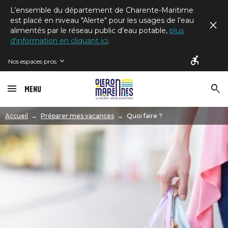
L’ensemble du département de Charente-Maritime
est placé en niveau "Alerte" pour les usages de l’eau
alimentés par le réseau public d’eau potable,
plus
d'information en cliquant ici
.
Nos espaces pros
Menu
Image
Accueil
Préparer mes vacances
Quoi faire ?