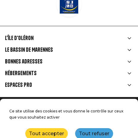
L'île d'Oléron
Liens
Le Bassin de Marennes
rubriques
Bonnes adresses
Hébergements
Espaces Pro
Accueil
Menu
Ce site utilise des cookies et vous donne le contrôle sur ceux
Mentions légales
que vous souhaitez activer
Presse
Pied
Handitourisme
Nos engagements qualité
Nous contacter
de
Tout accepter
Tout refuser
Plan du site