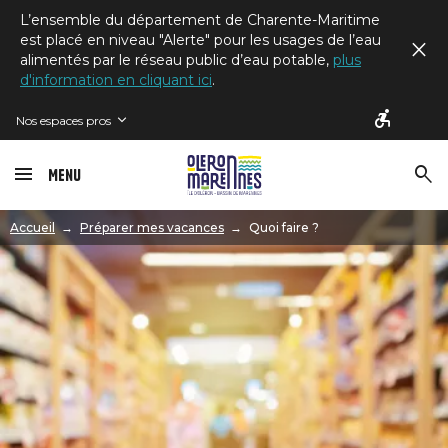
L’ensemble du département de Charente-Maritime
est placé en niveau "Alerte" pour les usages de l’eau
alimentés par le réseau public d’eau potable,
plus
d'information en cliquant ici
.
Nos espaces pros
Menu
Image
Accueil
Préparer mes vacances
Quoi faire ?