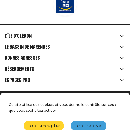
L'île d'Oléron
Liens
Le Bassin de Marennes
rubriques
Bonnes adresses
Hébergements
Espaces Pro
Accueil
Menu
Ce site utilise des cookies et vous donne le contrôle sur ceux
Mentions légales
que vous souhaitez activer
Presse
Pied
Handitourisme
Nos engagements qualité
Nous contacter
de
Tout accepter
Tout refuser
Plan du site