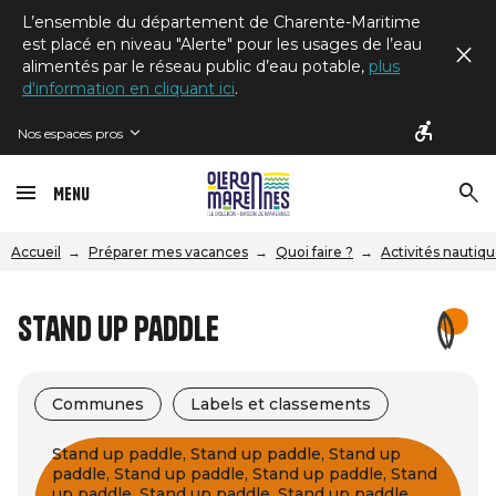
L’ensemble du département de Charente-Maritime
est placé en niveau "Alerte" pour les usages de l’eau
alimentés par le réseau public d’eau potable,
plus
d'information en cliquant ici
.
Nos espaces pros
Menu
Accueil
Préparer mes vacances
Quoi faire ?
Activités nautiq
Stand Up Paddle
Communes
Labels et classements
Stand up paddle, Stand up paddle, Stand up
paddle, Stand up paddle, Stand up paddle, Stand
up paddle, Stand up paddle, Stand up paddle,