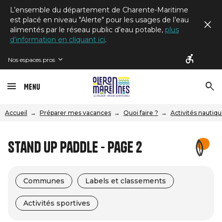
L’ensemble du département de Charente-Maritime
est placé en niveau "Alerte" pour les usages de l’eau
alimentés par le réseau public d’eau potable,
plus
d'information en cliquant ici
.
Nos espaces pros
Menu
Accueil
Préparer mes vacances
Quoi faire ?
Activités nautiq
Stand Up Paddle - Page 2
Communes
Labels et classements
Activités sportives