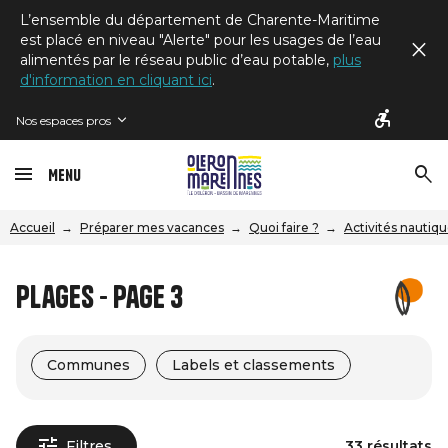
L’ensemble du département de Charente-Maritime
est placé en niveau "Alerte" pour les usages de l’eau
alimentés par le réseau public d’eau potable,
plus
d'information en cliquant ici
.
Nos espaces pros
Menu
Accueil
Préparer mes vacances
Quoi faire ?
Activités nautiq
Plages - Page 3
Communes
Labels et classements
Filtres
33 résultats