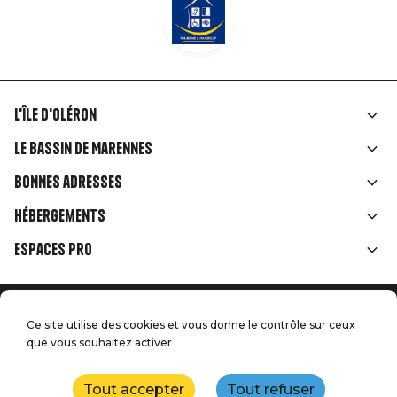
L'île d'Oléron
Liens
Le Bassin de Marennes
rubriques
Bonnes adresses
Hébergements
Espaces Pro
Accueil
Menu
Ce site utilise des cookies et vous donne le contrôle sur ceux
Mentions légales
que vous souhaitez activer
Presse
Pied
Handitourisme
Nos engagements qualité
Nous contacter
de
Tout accepter
Tout refuser
Plan du site