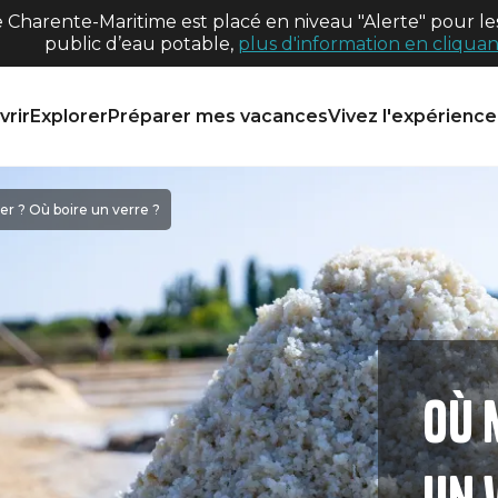
harente-Maritime est placé en niveau "Alerte" pour les
public d’eau potable,
plus d'information en cliquant
rir
Explorer
Préparer mes vacances
Vivez l'expérience 
 ? Où boire un verre ?
Où 
un 