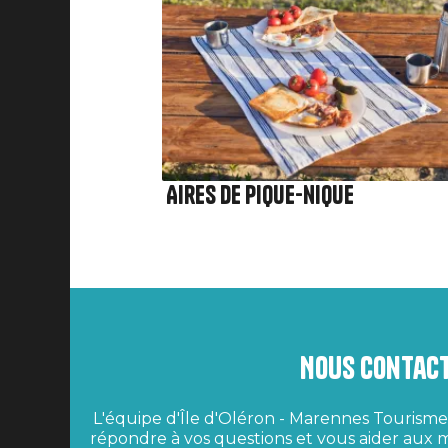
Aires de pique-nique
Nous contac
L'équipe d'Île d'Oléron - Marennes Tourisme 
répondre à vos questions et vous aider aux m