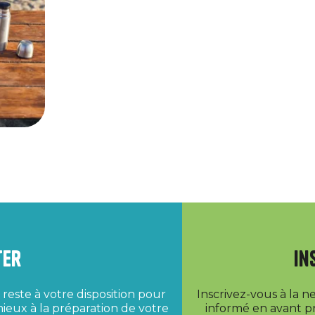
ter
In
reste à votre disposition pour
Inscrivez-vous à la 
ieux à la préparation de votre
informé en avant pr