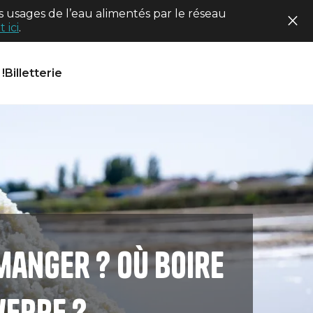
 usages de l’eau alimentés par le réseau
 ici
.
!
Billetterie
manger ? Où boire
verre ?