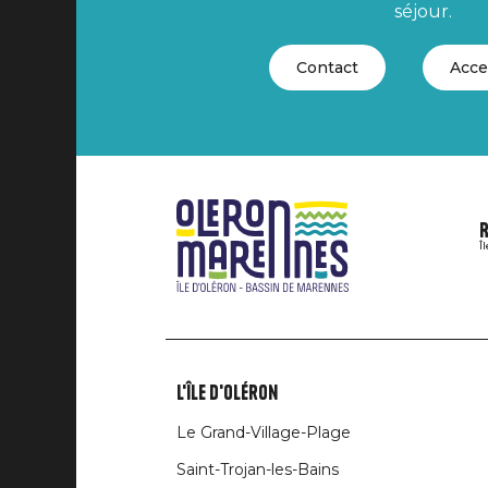
séjour.
Contact
Acce
R
Î
L'île d'Oléron
Liens
Le Grand-Village-Plage
rubriques
Saint-Trojan-les-Bains