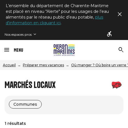
L’ensemble du département de Charente-Maritime
est placé en niveau "Alerte" pour les usages de l’eau
alimentés par le réseau public d’eau potable,
plus
d'information en cliquant ici
.
Nos espaces pros
Menu
Accueil
Préparer mes vacances
Où manger ? Où boire un verre 
Marchés locaux
Communes
1 résultats