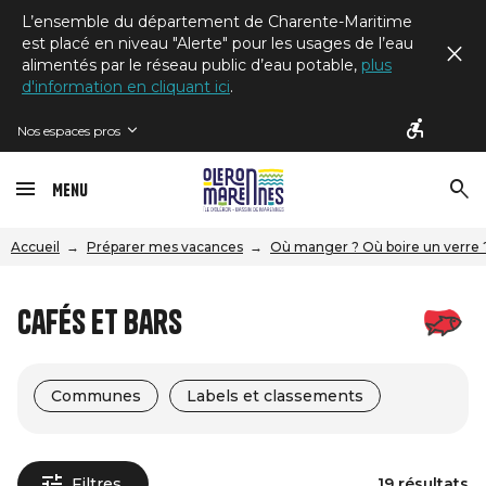
L’ensemble du département de Charente-Maritime
est placé en niveau "Alerte" pour les usages de l’eau
alimentés par le réseau public d’eau potable,
plus
d'information en cliquant ici
.
Nos espaces pros
Menu
Accueil
Préparer mes vacances
Où manger ? Où boire un verre 
Cafés et bars
Communes
Labels et classements
Filtres
19 résultats