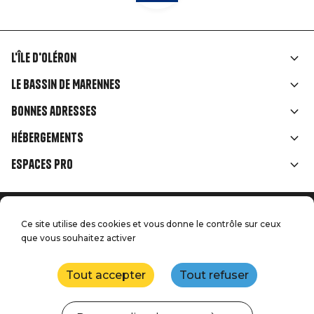
L'île d'Oléron
Liens
Le Bassin de Marennes
rubriques
Bonnes adresses
Hébergements
Espaces Pro
Accueil
Menu
Ce site utilise des cookies et vous donne le contrôle sur ceux
Mentions légales
que vous souhaitez activer
Presse
Pied
Handitourisme
Nos engagements qualité
Nous contacter
de
Tout accepter
Tout refuser
Plan du site
Réalisation : StudioJuillet
page