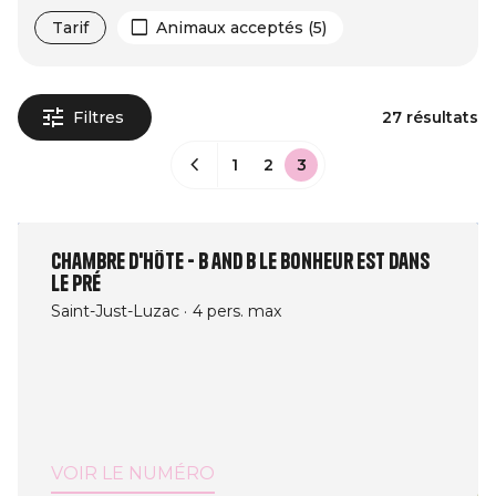
Tarif
Animaux acceptés (5)
Filtres
27 résultats
1
2
3
Chambre d'Hôte - B and B Le Bonheur est dans
le Pré
Saint-Just-Luzac
4 pers. max
VOIR LE NUMÉRO