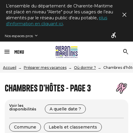
L’ensemble du département de Charente-Maritime
est placé en niveau "Alerte" pour les usages de l’eau
alimentés par le réseau public d’eau potable,
plus
d'information en cliquant ici
.
Nos espaces pros
Menu
Accueil
Préparer mes vacances
Où dormir ?
Chambres d’hôt
Chambres d’hôtes - Page 3
Voir les
A quelle date ?
disponibilités
Commune
Labels et classements