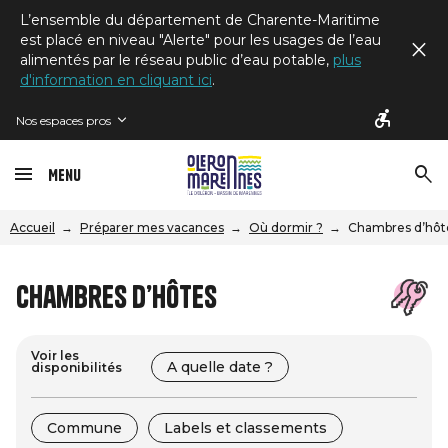
L’ensemble du département de Charente-Maritime
est placé en niveau "Alerte" pour les usages de l’eau
alimentés par le réseau public d’eau potable,
plus
d'information en cliquant ici
.
Nos espaces pros
Menu
Accueil
Préparer mes vacances
Où dormir ?
Chambres d’hôt
Chambres d’hôtes
Voir les
A quelle date ?
disponibilités
Commune
Labels et classements