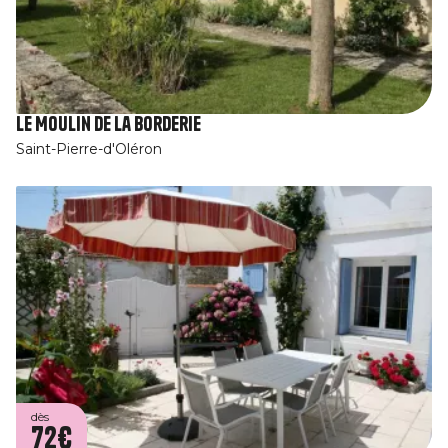
Le Moulin de la Borderie
Saint-Pierre-d'Oléron
dès
72€