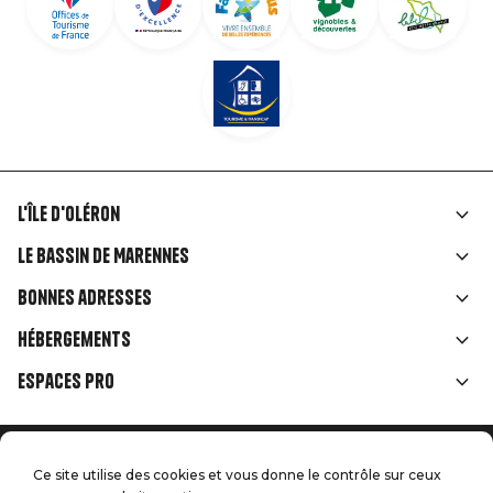
L'île d'Oléron
Liens
Le Bassin de Marennes
rubriques
Bonnes adresses
Hébergements
Espaces Pro
Accueil
Menu
Ce site utilise des cookies et vous donne le contrôle sur ceux
Mentions légales