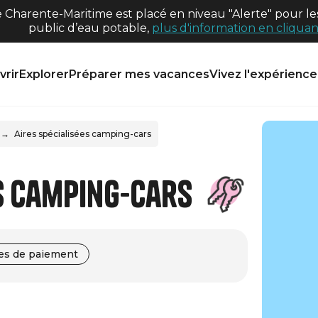
harente-Maritime est placé en niveau "Alerte" pour les
public d’eau potable,
plus d'information en cliquant
rir
Explorer
Préparer mes vacances
Vivez l'expérience 
Aires spécialisées camping-cars
es camping-cars
s de paiement