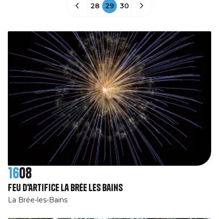
28
29
30
16
08
Feu d'artifice La Brée les Bains
La Brée-les-Bains