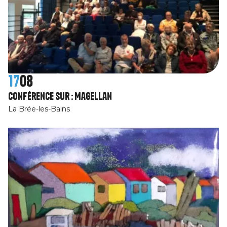
17
08
Conférence sur : Magellan
La Brée-les-Bains