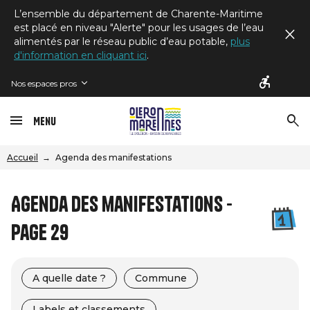
L’ensemble du département de Charente-Maritime
est placé en niveau "Alerte" pour les usages de l’eau
alimentés par le réseau public d’eau potable,
plus
d'information en cliquant ici
.
Nos espaces pros
Menu
Accueil
Agenda des manifestations
Agenda des manifestations -
Page 29
A quelle date ?
Commune
Labels et classements